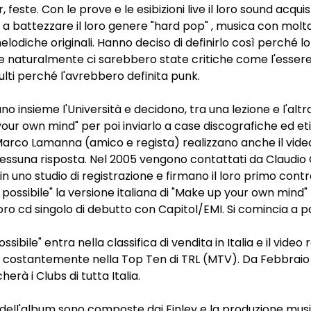
 feste. Con le prove e le esibizioni live il loro sound acqu
 a battezzare il loro genere "hard pop" , musica con molt
lodiche originali. Hanno deciso di definirlo così perché 
e naturalmente ci sarebbero state critiche come l'essere
lti perché l'avrebbero definita punk.
 insieme l'Università e decidono, tra una lezione e l'altra, 
our own mind" per poi inviarlo a case discografiche ed et
Marco Lamanna (amico e regista) realizzano anche il video
a nessuna risposta. Nel 2005 vengono contattati da Claudi
 in uno studio di registrazione e firmano il loro primo cont
 possibile" la versione italiana di "Make up your own mind
ro cd singolo di debutto con Capitol/EMI. Si comincia a pa
ossibile" entra nella classifica di vendita in Italia e il video
 costantemente nella Top Ten di TRL (MTV). Da Febbraio 2
herà i Clubs di tutta Italia.
 dell'album sono composte dai Finley e la produzione musi