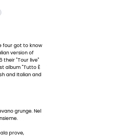
e four got to know
lian version of
their "Tour live"
rst album "Tutto È
sh and Italian and
evano grunge. Nel
insieme.
sala prove,