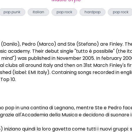
pop punk
italian
pop rock
hardpop
pop rock
 (Danilo), Pedro (Marco) and Ste (Stefano) are Finley. Th
ic academy. Their debut single "tutto è possibile" (the ita
mind") was published in November 2005. In february 2006 
al clubs all around Italy and then on 31st March Finley's fi
ished (label: EMI Italy). Containing songs recorded in engli
 Top 10.
o pop in una cantina di Legnano, mentre Ste e Pedro fac
grazie all'Accademia della Musica e decidono di suonare 
5) iniziano quindi la loro gavetta come tutti i nuovi gruppi: 