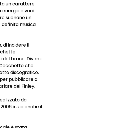
ista un carattere
a energia e voci
loro suonano un
 definita musica
di incidere il
ichette
 del brano. Diversi
o Cecchetto che
ratto discografico.
" per pubblicare a
rlare dei Finley.
 realizzato da
006 inizia anche il
cale è stata