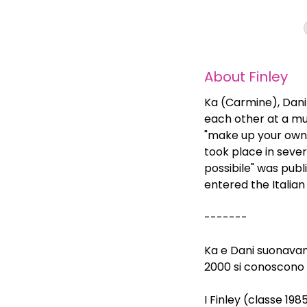
About
Finley
Ka (Carmine), Dani
each other at a mus
"make up your own 
took place in sever
possibile" was publ
entered the Italian
-------
Ka e Dani suonavan
2000 si conoscono 
I Finley (classe 198