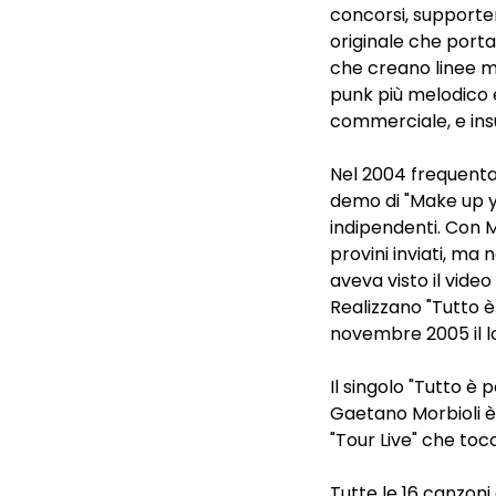
concorsi, supporter,
originale che porta
che creano linee me
punk più melodico 
commerciale, e insu
Nel 2004 frequentano
demo di "Make up y
indipendenti. Con 
provini inviati, m
aveva visto il video
Realizzano "Tutto è
novembre 2005 il lo
Il singolo "Tutto è p
Gaetano Morbioli è
"Tour Live" che tocc
Tutte le 16 canzoni